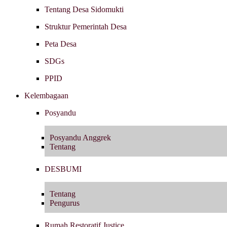
Tentang Desa Sidomukti
Struktur Pemerintah Desa
Peta Desa
SDGs
PPID
Kelembagaan
Posyandu
Posyandu Anggrek
Tentang
DESBUMI
Tentang
Pengurus
Rumah Restoratif Justice